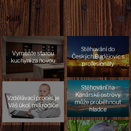
Kalf
Toggl
menu
Stěhování do
Vyměňte starou
Českých Budějovic s
kuchyni za novou
profesionály
Stěhování na
Kanárské ostrovy
Vzdělávací proces je
může proběhnout
Váš úkol, milí rodiče
hladce