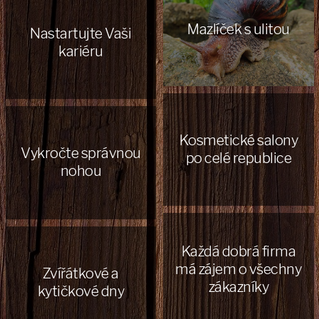
Mazlíček s ulitou
Nastartujte Vaši
kariéru
Kosmetické salony
Vykročte správnou
po celé republice
nohou
Každá dobrá firma
má zájem o všechny
Zvířátkové a
zákazníky
kytičkové dny