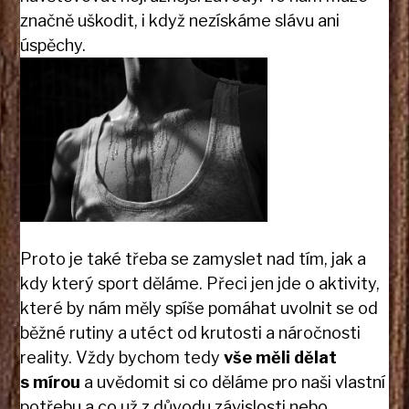
značně uškodit, i když nezískáme slávu ani
úspěchy.
Proto je také třeba se zamyslet nad tím, jak a
kdy který sport děláme. Přeci jen jde o aktivity,
které by nám měly spíše pomáhat uvolnit se od
běžné rutiny a utéct od krutosti a náročnosti
reality. Vždy bychom tedy
vše měli dělat
s mírou
a uvědomit si co děláme pro naši vlastní
potřebu a co už z důvodu závislosti nebo