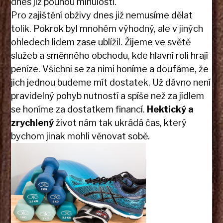
dnes již pouhou minulostí.
Pro zajištění obživy dnes již nemusíme dělat
tolik. Pokrok byl mnohém výhodný, ale v jiných
ohledech lidem zase ublížil. Žijeme ve světě
služeb a směnného obchodu, kde hlavní roli hrají
peníze. Všichni se za nimi honíme a doufáme, že
jich jednou budeme mít dostatek. Už dávno není
pravidelný pohyb nutností a spíše než za jídlem
se honíme za dostatkem financí.
Hektický a
zrychlený
život nám tak ukrádá čas, který
bychom jinak mohli věnovat sobě.