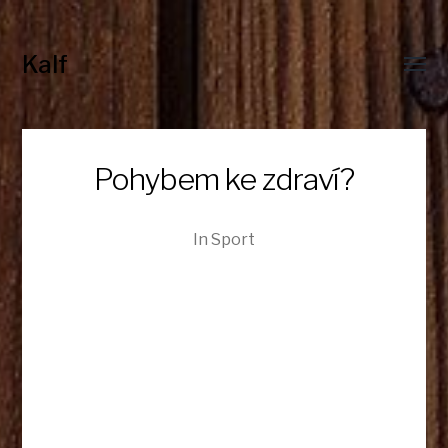
Kalf
Toggl
menu
Pohybem ke zdraví?
In
Sport