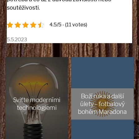
soutěživosti.
4.5/5 - (11 votes)
5.5.2023
Boží ruka a další
Sviťte moderními
úlety – fotbalový
technologiemi
bohém Maradona