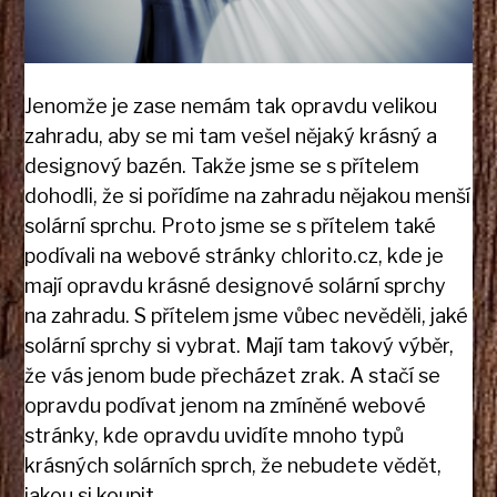
Jenomže je zase nemám tak opravdu velikou
zahradu, aby se mi tam vešel nějaký krásný a
designový bazén. Takže jsme se s přítelem
dohodli, že si pořídíme na zahradu nějakou menší
solární sprchu. Proto jsme se s přítelem také
podívali na webové stránky chlorito.cz, kde je
mají opravdu krásné designové solární sprchy
na zahradu. S přítelem jsme vůbec nevěděli, jaké
solární sprchy si vybrat. Mají tam takový výběr,
že vás jenom bude přecházet zrak. A stačí se
opravdu podívat jenom na zmíněné webové
stránky, kde opravdu uvidíte mnoho typů
krásných solárních sprch, že nebudete vědět,
jakou si koupit.