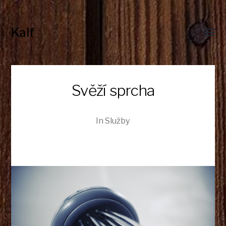
Kalf
Toggl
menu
Svěží sprcha
In
Služby