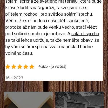
solární sprcha ze světlého materiálu, která bude
krásně ladit s naší garáži, takže jsme se s
přítelem rozhodli pro světlou solární sprchu.
Věřím, že s ní budou i naše děti spokojené,
protože až nám bude venku vedro, stačí vlézt
pod solární sprchu a je hotovo. A
solární sprcha
se také lehce udržuje, takže nemějte obavy, že
by vám solární sprcha vzala například hodné
volného času.
4.8/5 - (5 votes)
16.4.2023