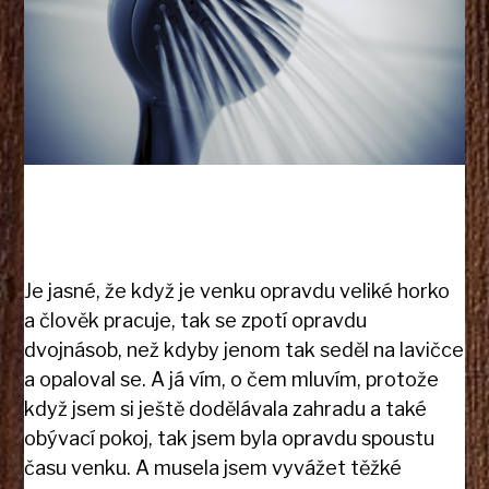
Je jasné, že když je venku opravdu veliké horko
a člověk pracuje, tak se zpotí opravdu
dvojnásob, než kdyby jenom tak seděl na lavičce
a opaloval se. A já vím, o čem mluvím, protože
když jsem si ještě dodělávala zahradu a také
obývací pokoj, tak jsem byla opravdu spoustu
času venku. A musela jsem vyvážet těžké