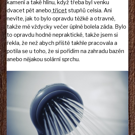
kamení a také hlínu, když třeba byl venku
dvacet pět anebo
třicet
stupňů celsia. Ani
nevíte, jak to bylo opravdu těžké a otravné,
takže mě vždycky večer úplně bolela záda. Bylo
to opravdu hodně nepraktické, takže jsem si
řekla, že než abych příště takhle pracovala a
potila se u toho, že si pořídím na zahradu bazén
anebo nějakou solární sprchu.