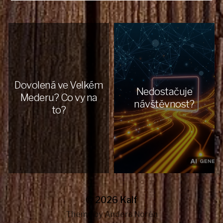
Dovolená ve Velkém
Nedostačuje
Mederu? Co vy na
návštěvnost?
to?
© 2026
Kalf
Theme by
Anders Norén