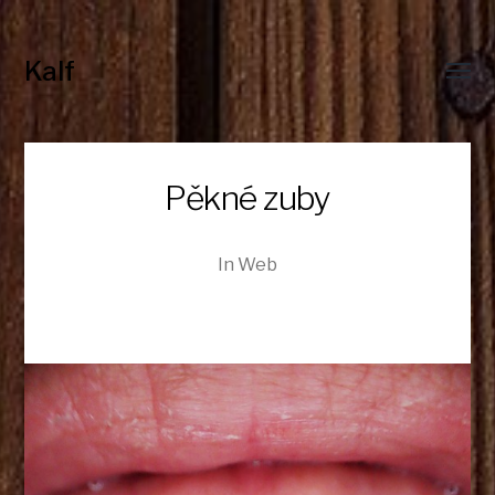
Kalf
Toggl
menu
Pěkné zuby
In
Web