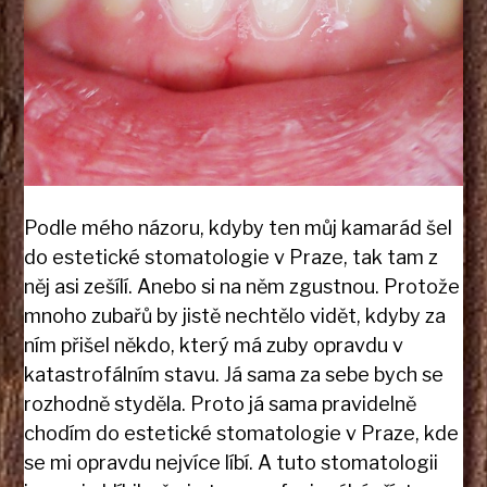
Podle mého názoru, kdyby ten můj kamarád šel
do estetické stomatologie v Praze, tak tam z
něj asi zešílí. Anebo si na něm zgustnou. Protože
mnoho zubařů by jistě nechtělo vidět, kdyby za
ním přišel někdo, který má zuby opravdu v
katastrofálním stavu. Já sama za sebe bych se
rozhodně styděla. Proto já sama pravidelně
chodím do estetické stomatologie v Praze, kde
se mi opravdu nejvíce líbí. A tuto stomatologii