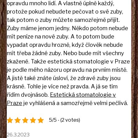
opravdu mnoho lidí. A vlastně úplně každý,
protože pokud nebudete pečovat o své zuby,
tak potom o zuby můžete samozřejmě přijít.
Zuby máme jenom jedny. Někdo potom nebude
mít peníze na nové zuby. A to potom bude
vypadat opravdu hrozně, když člověk nebude
mít třeba žádné zuby. Nebo bude mít všechny
zkažené. Takže estetická stomatologie v Praze
je podle mého názoru opravdu na prvním místě.
A jistě také znáte úsloví, že zdravé zuby jsou
krásné. Tohle je více než pravda. A já se tím
řídím dvojnásob.
Estetická stomatologie v
Praze
je vyhlášená a samozřejmě velmi pečlivá.
5/5 - (2 votes)
26.3.2023