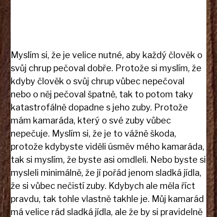
Myslím si, že je velice nutné, aby každý člověk o
svůj chrup pečoval dobře. Protože si myslím, že
kdyby člověk o svůj chrup vůbec nepečoval
nebo o něj pečoval špatně, tak to potom taky
katastrofálně dopadne s jeho zuby. Protože
mám kamaráda, který o své zuby vůbec
nepečuje. Myslím si, že je to vážně škoda,
protože kdybyste viděli úsměv mého kamaráda,
tak si myslím, že byste asi omdleli. Nebo byste si
mysleli minimálně, že jí pořád jenom sladká jídla,
že si vůbec nečistí zuby. Kdybych ale měla říct
pravdu, tak tohle vlastně takhle je. Můj kamarád
má velice rád sladká jídla, ale že by si pravidelně