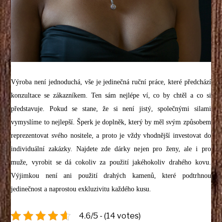
Výroba není jednoduchá, vše je jedinečná ruční práce, které předchází
konzultace se zákazníkem. Ten sám nejlépe ví, co by chtěl a co si
představuje. Pokud se stane, že si není jistý, společnými silami
vymyslíme to nejlepší. Šperk je doplněk, který by měl svým způsobem
reprezentovat svého nositele, a proto je vždy vhodnější investovat do
individuální zakázky. Najdete zde dárky nejen pro ženy, ale i pro
muže, vyrobit se dá cokoliv za použití jakéhokoliv drahého kovu.
Výjimkou není ani použití drahých kamenů, které podtrhnou
jedinečnost a naprostou exkluzivitu každého kusu.
4.6/5 - (14 votes)