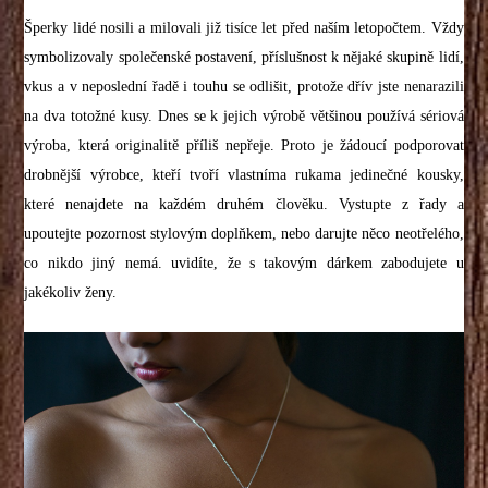
Šperky lidé nosili a milovali již tisíce let před naším letopočtem. Vždy
symbolizovaly společenské postavení, příslušnost k nějaké skupině lidí,
vkus a v neposlední řadě i touhu se odlišit, protože dřív jste nenarazili
na dva totožné kusy. Dnes se k jejich výrobě většinou používá sériová
výroba, která originalitě příliš nepřeje. Proto je žádoucí podporovat
drobnější výrobce, kteří tvoří vlastníma rukama jedinečné kousky,
které nenajdete na každém druhém člověku. Vystupte z řady a
upoutejte pozornost stylovým doplňkem, nebo darujte něco neotřelého,
co nikdo jiný nemá. uvidíte, že s takovým dárkem zabodujete u
jakékoliv ženy.