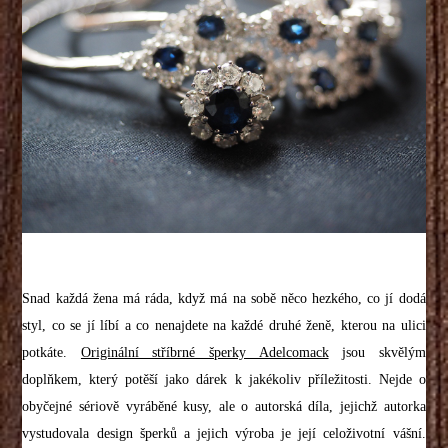
Snad každá žena má ráda, když má na sobě něco hezkého, co jí dodá
styl, co se jí líbí a co nenajdete na každé druhé ženě, kterou na ulici
potkáte.
Originální stříbrné šperky Adelcomack
jsou skvělým
doplňkem, který potěší jako dárek k jakékoliv příležitosti. Nejde o
obyčejné sériově vyráběné kusy, ale o autorská díla, jejichž autorka
vystudovala design šperků a jejich výroba je její celoživotní vášní.