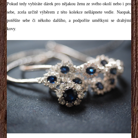
Pokud tedy vybíráte dárek pro nějakou ženu ze svého okolí nebo i pro
sebe, zcela určitě výběrem z této kolekce nešlápnete vedle. Naopak,
potěšíte sebe či někoho dalšího, a podpoříte umělkyni se drahými
kovy.