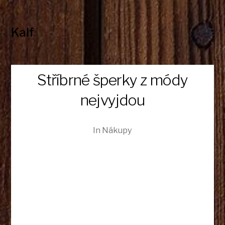
Kalf
Toggl
menu
Stříbrné šperky z módy
nejvyjdou
In
Nákupy