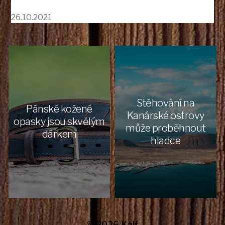
26.10.2021
Stěhování na
Pánské kožené
Kanárské ostrovy
opasky jsou skvělým
může proběhnout
dárkem
hladce
© 2026
Kalf