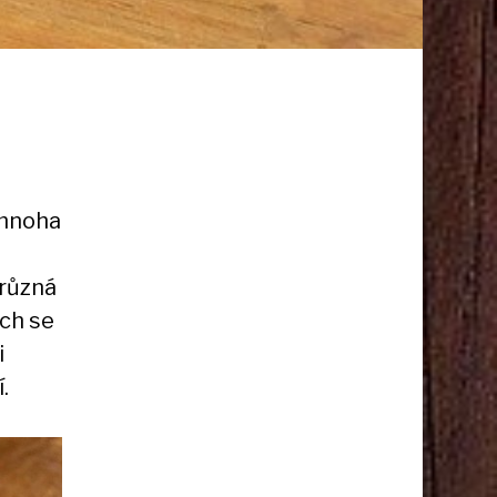
 mnoha
 různá
ech se
i
.