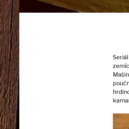
Seriá
zemích
Mašin
poučn
hrdin
kamar