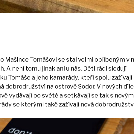
l o Mašince Tomášovi se stal velmi oblíbeným v
. A není tomu jinak ani u nás. Děti rádi sledují
ku Tomáše a jeho kamarády, kteří spolu zažívají
á dobrodružství na ostrově Sodor. V nových díl
ové vydávají po světě a setkávají se tak s novým
ády se kterými také zažívají nová dobrodružství