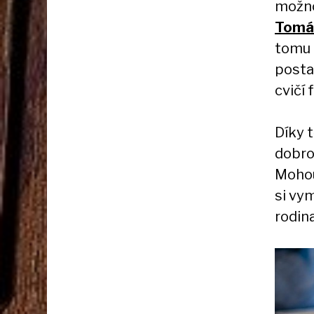
možnos
Tomá
tomu p
postav
cvičí 
Díky 
dobro
Mohou 
si vy
rodina