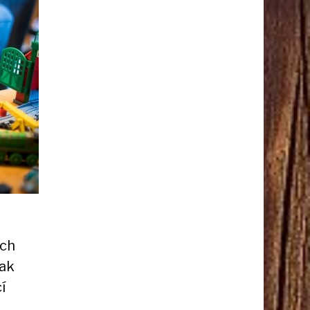
ích
tak
í