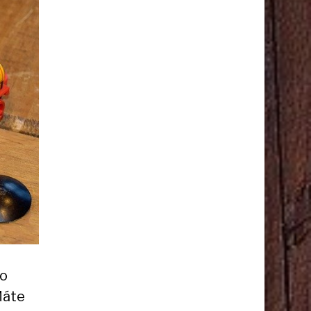
to
Máte