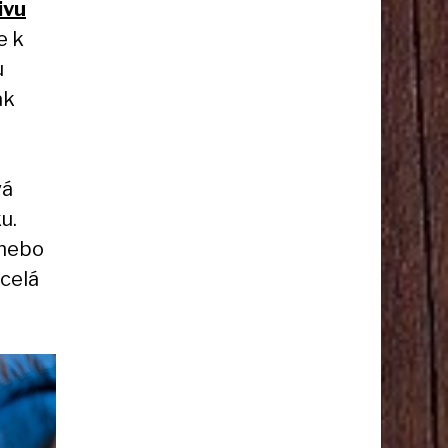
ivu
e k
u
ak
vá
u.
 nebo
 celá