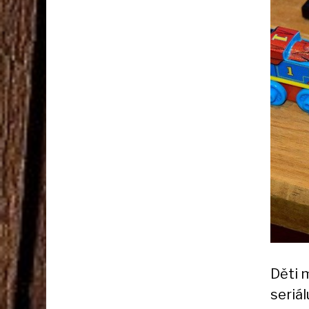
Děti m
seriá