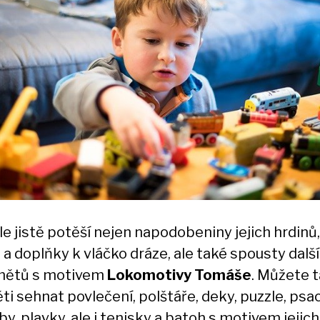
le jistě potěší nejen napodobeniny jejich hrdinů,
 a doplňky k vláčko dráze, ale také spousty dalš
mětů s motivem
Lokomotivy Tomáše
. Můžete 
ti sehnat povlečení, polštáře, deky, puzzle, psac
y, plavky, ale i tenisky a batoh s motivem jejich