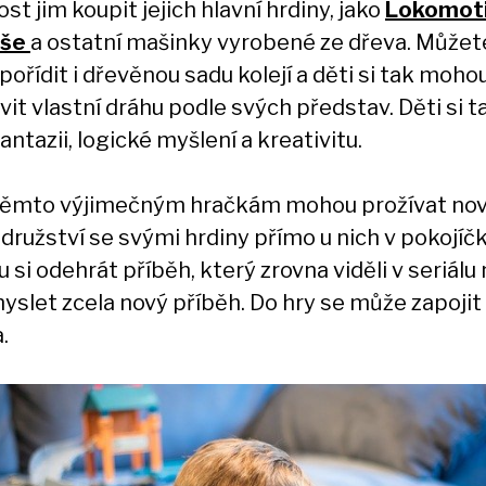
t jim koupit jejich hlavní hrdiny, jako
Lokomot
še
a ostatní mašinky vyrobené ze dřeva. Můžet
ořídit i dřevěnou sadu kolejí a děti si tak moho
it vlastní dráhu podle svých představ. Děti si t
fantazii, logické myšlení a kreativitu.
těmto výjimečným hračkám mohou prožívat no
družství se svými hrdiny přímo u nich v pokojíčk
si odehrát příběh, který zrovna viděli v seriálu
myslet zcela nový příběh. Do hry se může zapojit
.