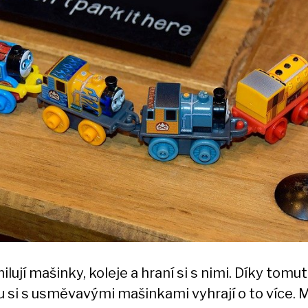
ilují mašinky, koleje a hraní si s nimi. Díky tomu
lu si s usměvavými mašinkami vyhrají o to více. 