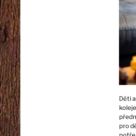
Děti a
koleje
před
pro dě
potřeb