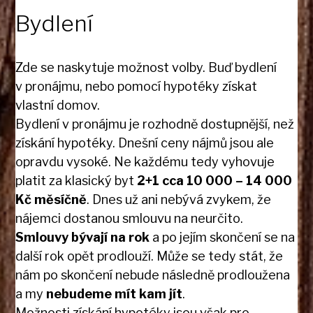
Bydlení
Zde se naskytuje možnost volby. Buď bydlení
v pronájmu, nebo pomocí hypotéky získat
vlastní domov.
Bydlení v pronájmu je rozhodně dostupnější, než
získání hypotéky. Dnešní ceny nájmů jsou ale
opravdu vysoké. Ne každému tedy vyhovuje
platit za klasický byt
2+1 cca 10 000 – 14 000
Kč měsíčně
. Dnes už ani nebývá zvykem, že
nájemci dostanou smlouvu na neurčito.
Smlouvy bývají na rok
a po jejím skončení se na
další rok opět prodlouží. Může se tedy stát, že
nám po skončení nebude následně prodloužena
a my
nebudeme mít kam jít
.
Možnosti získání hypotéky jsou však pro