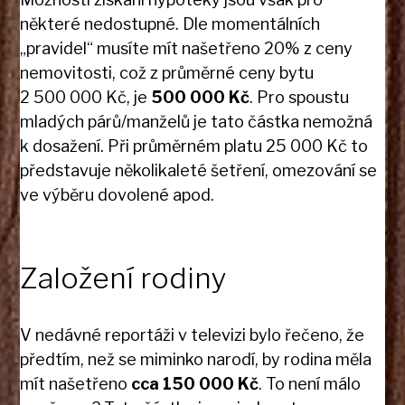
některé nedostupné. Dle momentálních
„pravidel“ musíte mít našetřeno 20% z ceny
nemovitosti, což z průměrné ceny bytu
2 500 000 Kč, je
500 000 Kč
. Pro spoustu
mladých párů/manželů je tato částka nemožná
k dosažení. Při průměrném platu 25 000 Kč to
představuje několikaleté šetření, omezování se
ve výběru dovolené apod.
Založení rodiny
V nedávné reportáži v televizi bylo řečeno, že
předtím, než se miminko narodí, by rodina měla
mít našetřeno
cca 150 000 Kč
. To není málo