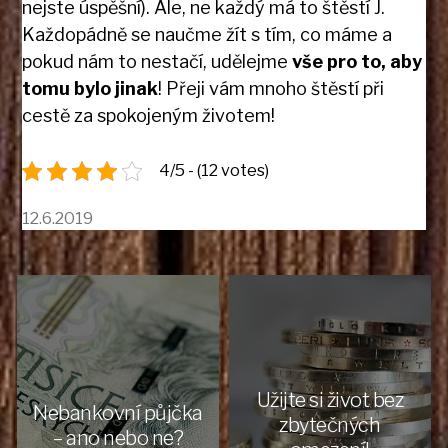
nejste úspěšní). Ale, ne každý má to štěstí J.
Každopádně se naučme žít s tím, co máme a
pokud nám to nestačí, udělejme
vše pro to, aby
tomu bylo jinak
! Přeji vám mnoho štěstí při
cestě za spokojeným životem!
4/5 - (12 votes)
12.6.2019
Užijte si život bez
Nebankovní půjčka
zbytečných
– ano nebo ne?