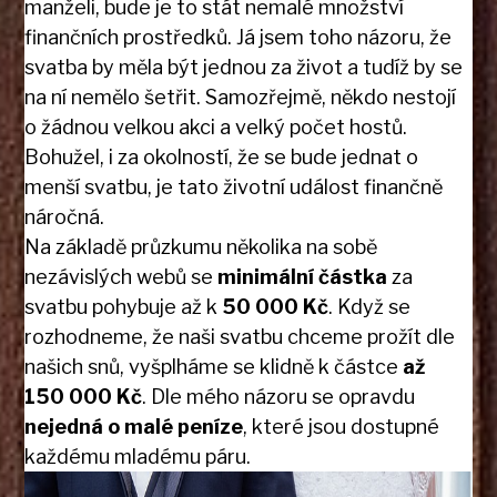
manželi, bude je to stát nemalé množství
finančních prostředků. Já jsem toho názoru, že
svatba by měla být jednou za život a tudíž by se
na ní nemělo šetřit. Samozřejmě, někdo nestojí
o žádnou velkou akci a velký počet hostů.
Bohužel, i za okolností, že se bude jednat o
menší svatbu, je tato životní událost finančně
náročná.
Na základě průzkumu několika na sobě
nezávislých webů se
minimální částka
za
svatbu pohybuje až k
50 000 Kč
. Když se
rozhodneme, že naši svatbu chceme prožít dle
našich snů, vyšplháme se klidně k částce
až
150 000 Kč
. Dle mého názoru se opravdu
nejedná o malé peníze
, které jsou dostupné
každému mladému páru.