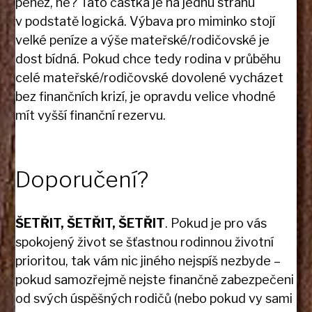
peněz, ne? Tato částka je na jednu stranu
v podstatě logická. Výbava pro miminko stojí
velké peníze a výše mateřské/rodičovské je
dost bídná. Pokud chce tedy rodina v průběhu
celé mateřské/rodičovské dovolené vycházet
bez finančních krizí, je opravdu velice vhodné
mít vyšší finanční rezervu.
Doporučení?
ŠETŘIT, ŠETŘIT, ŠETŘIT
. Pokud je pro vás
spokojený život se šťastnou rodinnou životní
prioritou, tak vám nic jiného nejspíš nezbyde –
pokud samozřejmě nejste finančně zabezpečeni
od svých úspěšných rodičů (nebo pokud vy sami