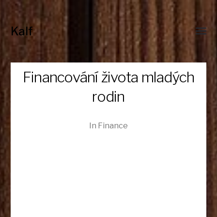
Kalf
Toggl
menu
Financování života mladých
rodin
In
Finance