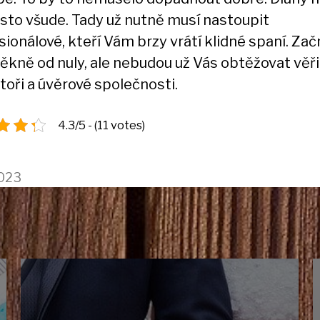
sto všude. Tady už nutně musí nastoupit
sionálové, kteří Vám brzy vrátí klidné spaní. Za
pěkně od nuly, ale nebudou už Vás obtěžovat věři
toři a úvěrové společnosti.
4.3/5 - (11 votes)
2023