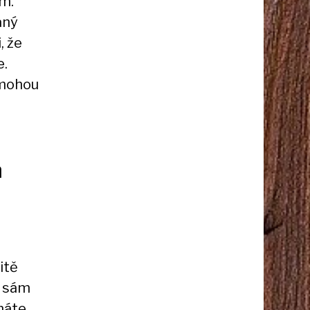
ém.
aný
, že
e.
omohou
m
itě
e sám
áte