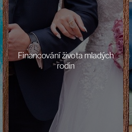
Financování života mladých
rodin