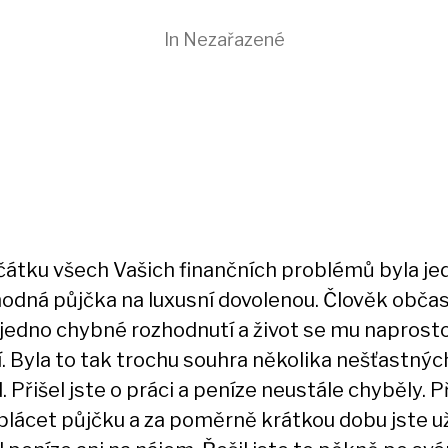
In Nezařazené
čátku všech Vašich finančních problémů byla je
odná půjčka na luxusní dovolenou. Člověk obča
 jedno chybné rozhodnutí a život se mu naprost
. Byla to tak trochu souhra několika nešťastnýc
 Přišel jste o práci a peníze neustále chyběly. P
splácet půjčku a za poměrně krátkou dobu jste u