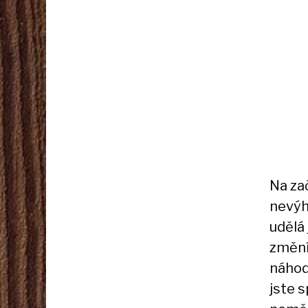
Na za
nevýh
udělá
změní
náhod.
jste 