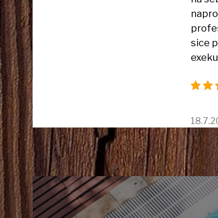
napro
profe
sice 
exeku
18.7.