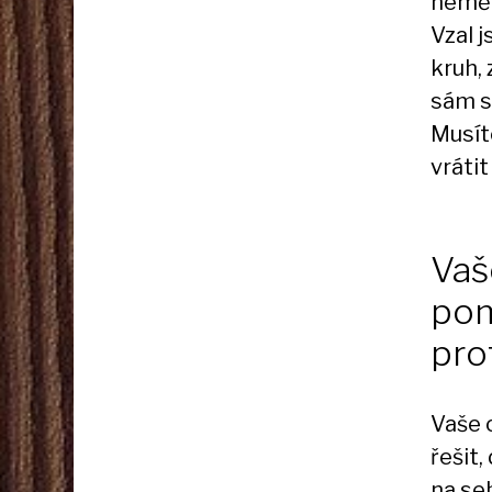
neměl
Vzal j
kruh,
sám s
Musít
vrátit
Vaš
pom
pro
Vaše 
řešit
na se