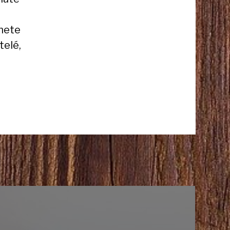
čnete
telé,