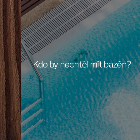
Kdo by nechtěl mít bazén?