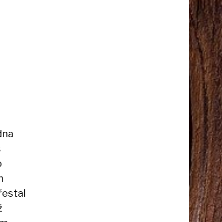
dna
s
o
h
řestal
ž