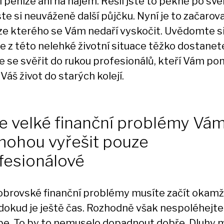
 peníze ani na nájem. Řešil jste to pěkně po sv
ste si neuváženě další půjčku. Nyní je to začarov
 ze kterého se Vám nedaří vyskočit. Uvědomte si
e z této nelehké životní situace těžko dostanet
e se svěřit do rukou profesionálů, kteří Vám p
 Váš život do starých kolejí.
e velké finanční problémy Vá
ohou vyřešit pouze
fesionálové
obrovské finanční problémy musíte začít okamž
, dokud je ještě čas. Rozhodně však nespoléhejt
be. To by to nemuselo dopadnout dobře.
Dluhy
m