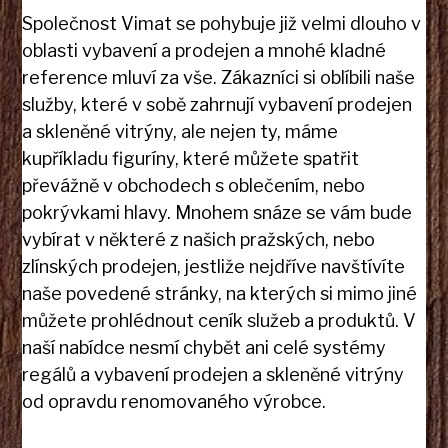
Společnost Vimat se pohybuje již velmi dlouho v
oblasti vybavení a prodejen a mnohé kladné
reference mluví za vše. Zákazníci si oblíbili naše
služby, které v sobě zahrnují
vybavení prodejen
a skleněné vitrýny
, ale nejen ty, máme
kupříkladu figuríny, které můžete spatřit
převážně v obchodech s oblečením, nebo
pokrývkami hlavy. Mnohem snáze se vám bude
vybírat v některé z našich pražských, nebo
zlínských prodejen, jestliže nejdříve navštívíte
naše povedené stránky, na kterých si mimo jiné
můžete prohlédnout ceník služeb a produktů. V
naší nabídce nesmí chybět ani celé systémy
regálů a vybavení prodejen a skleněné vitrýny
od opravdu renomovaného výrobce.