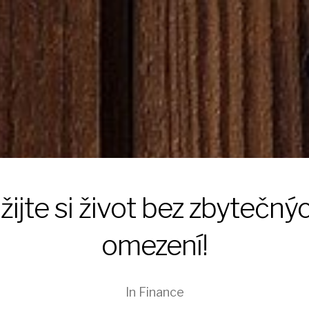
žijte si život bez zbytečný
omezení!
In
Finance