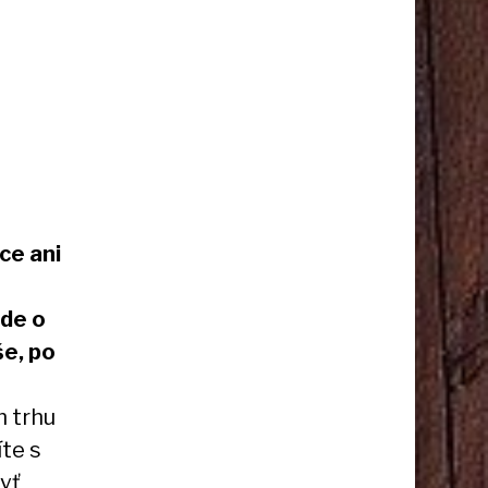
ce ani
jde o
še, po
m trhu
íte s
yť