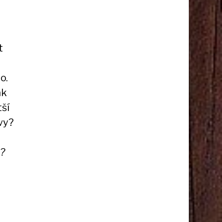
i
t
o.
ak
tší
 vy?
u?