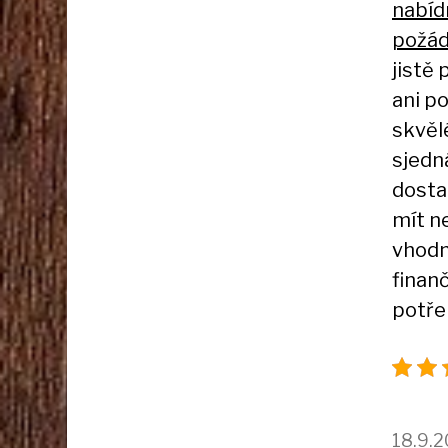
nabíd
požáda
jistě
ani po
skvěl
sjedná
dosta
mít n
vhodn
finan
potře
18.9.