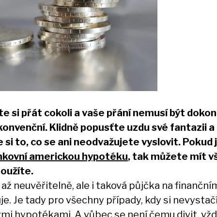
e si přát cokoli a vaše přání nemusí být dokon
 konvenční. Klidně popusťte uzdu své fantazii a
e si to, co se ani neodvažujete vyslovit. Pokud 
kovní americkou hypotéku
, tak můžete mít v
oužíte.
 až neuvěřitelně, ale i taková půjčka na finanční
je. Je tady pro všechny případy, kdy si nevystač
mi hypotékami. A vůbec se není čemu divit, vžd