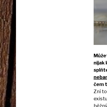
Můžet
nijak
splňt
neban
čem t
Zní to
existu
běžný