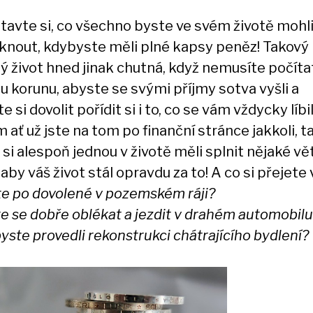
tavte si, co všechno byste ve svém životě mohl
knout, kdybyste měli plné kapsy peněz! Takový
ý život hned jinak chutná, když nemusíte počíta
u korunu, abyste se svými příjmy sotva vyšli a
 si dovolit pořídit si i to, co se vám vždycky líbil
ať už jste na tom po finanční stránce jakkoli, t
si alespoň jednou v životě měli splnit nějaké vě
 aby váš život stál opravdu za to! A co si přejete
te po dovolené v pozemském ráji?
e se dobře oblékat a jezdit v drahém automobil
yste provedli rekonstrukci chátrajícího bydlení?