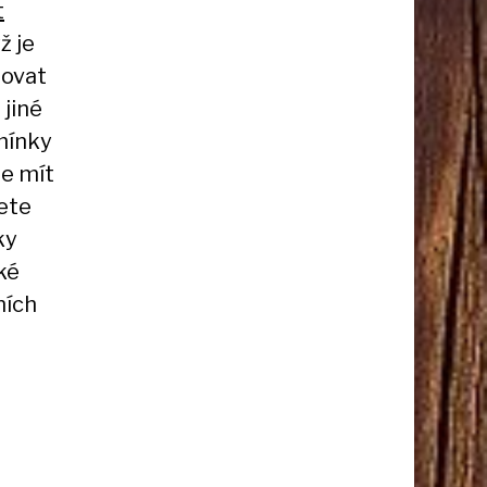
t
yž je
lovat
 jiné
mínky
te mít
dete
ky
ké
ních