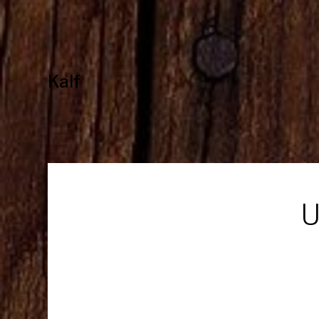
Kalf
U