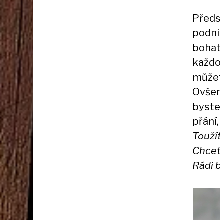
Předs
podni
bohat
každo
můžete
Ovšem 
byste 
přání,
Touží
Chcet
Rádi b