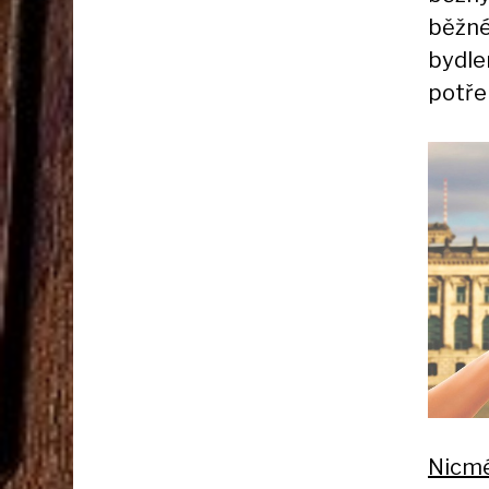
běžné
bydlen
potře
Nicmé