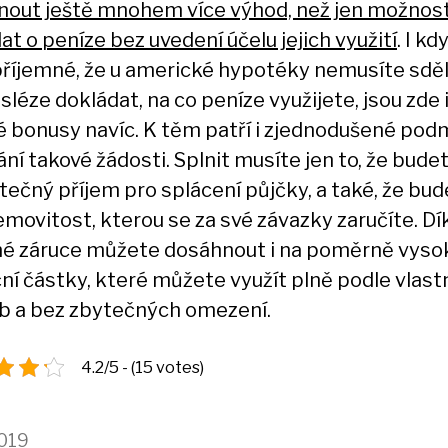
nout ještě mnohem více výhod, než jen možnos
t o peníze bez uvedení účelu jejich využití
. I kd
 příjemné, že u americké hypotéky nemusíte sdě
sléze dokládat, na co peníze využijete, jsou zde i
é bonusy navíc. K těm patří i zjednodušené pod
ní takové žádosti. Splnit musíte jen to, že bude
tečný příjem pro splácení půjčky, a také, že bu
emovitost, kterou se za své závazky zaručíte. Dí
é záruce můžete dosáhnout i na poměrně vyso
ční částky, které můžete využít plně podle vlast
b a bez zbytečných omezení.
4.2/5 - (15 votes)
2019