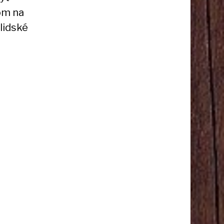
tom na
lidské