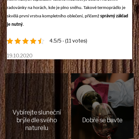
radovánky na horách, kde je plno sněhu. Takové termoprádlo je
skvělá první vrstva kompletního oblečení, přičemž
správný základ
je nutný
.
4.5/5 - (11 votes)
19.10.2020
Vybírejte sluneční
brýle dle svého
Dobře se bavte
naturelu