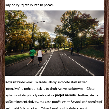
kdy ho využijete i v letním počasí.
Když už bude venku škaredě, ale vy si chcete stále užívat
intenzivního pohybu, tak je tu druh Active, se kterým můžete
vyběhnout do přírody nebo jet se
projet na kole
. Jestliže jste na
spíše rekreační aktivity, tak zase potěší Warm&Wool, což oceníte při
velmi nízkých teplotách. Taková možnost je dobrá i na zimní