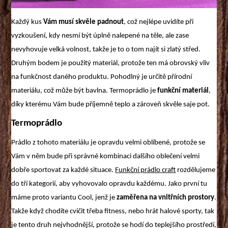
Každý kus
Vám musí skvěle padnout
, což nejlépe uvidíte při
vyzkoušení, kdy nesmí být úplně nalepené na těle, ale zase
nevyhovuje velká volnost, takže je to o tom najít si zlatý střed.
Druhým bodem je použitý materiál, protože ten má obrovský vliv
na funkčnost daného produktu. Pohodlný je určitě přírodní
materiálu, což může být bavlna. Termoprádlo je
funkční materiál
,
díky kterému Vám bude příjemně teplo a zároveň skvěle saje pot.
Termoprádlo
Prádlo z tohoto materiálu je opravdu velmi oblíbené, protože se
Vám v něm bude při správné kombinaci dalšího oblečení velmi
dobře sportovat za každé situace.
Funkční prádlo craft
rozdělujeme
do tří kategorií, aby vyhovovalo opravdu každému. Jako první tu
máme proto variantu Cool, jenž je
zaměřena na vnitřních prostory
.
Takže když chodíte cvičit třeba fitness, nebo hrát halové sporty, tak
je tento druh nejvhodnější, protože se hodí do teplejšího prostředí,