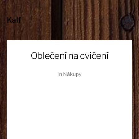
Kalf
Toggl
menu
Oblečení na cvičení
In
Nákupy