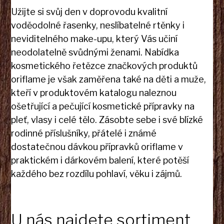
Užijte si svůj den v doprovodu kvalitní
voděodolné řasenky, neslíbatelné rtěnky i
neviditelného make-upu, který Vás učiní
neodolatelně svůdnými ženami. Nabídka
kosmetického řetězce značkových produktů
oriflame je však zaměřena také na děti a muže,
kteří v produktovém katalogu naleznou
ošetřující a pečující kosmetické přípravky na
pleť, vlasy i celé tělo. Zásobte sebe i své blízké
rodinné příslušníky, přátelé i známé
dostatečnou dávkou přípravků
oriflame
v
praktickém i dárkovém balení, které potěší
každého bez rozdílu pohlaví, věku i zájmů.
U nás najdete sortiment