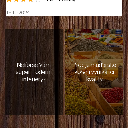
16.10.2024
Nelíbí se Vám
Proč je maďarské
supermoderní
koření vynikající
interiéry?
kvality