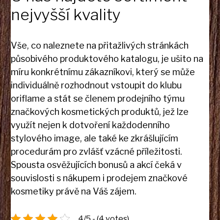
nejvyšší kvality
Vše, co naleznete na přitažlivých stránkách
působivého produktového katalogu, je ušito na
míru konkrétnímu zákazníkovi, který se může
individuálně rozhodnout vstoupit do klubu
oriflame a stát se členem prodejního týmu
značkových kosmetických produktů, jež lze
využít nejen k dotvoření každodenního
stylového image, ale také ke zkrášlujícím
procedurám pro zvlášť vzácné příležitosti.
Spousta osvěžujících bonusů a akcí čeká v
souvislosti s nákupem i prodejem značkové
kosmetiky právě na Váš zájem.
4/5 - (4 votes)