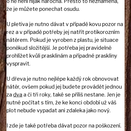
o ně není nijak náročná. Přesto to neznamená,
že je můžete ponechat osudu.
U pletiva je nutno dávat v případě kovu pozor na
rez a v případě potřeby jej natřít protikorozním
nátěrem. Pokud je vyroben z plastu, je situace
poněkud složitější. Je potřeba jej pravidelně
prohlížet kvůli prasklinám a případné praskliny
vyspravit.
U dřeva je nutno nejlépe každý rok obnovovat
nátěr, ovšem pokud jej budete provádět jednou
za
dva
a či tři roky, také se příliš nestane. Jen je
nutné počítat s tím, že ke konci období už váš
plot nebude vypadat ani zdaleka jako nový.
I zde je také potřeba dávat pozor na poškození.