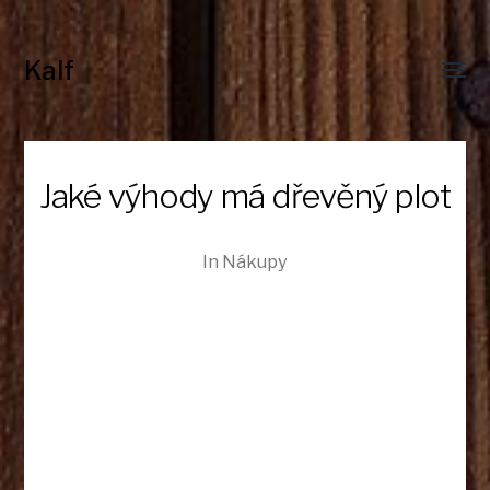
Kalf
Toggl
menu
Jaké výhody má dřevěný plot
In
Nákupy