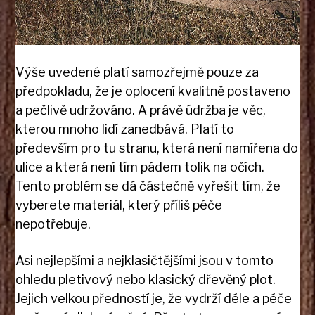
Výše uvedené platí samozřejmě pouze za
předpokladu, že je oplocení kvalitně postaveno
a pečlivě udržováno. A právě údržba je věc,
kterou mnoho lidí zanedbává. Platí to
především pro tu stranu, která není namířena do
ulice a která není tím pádem tolik na očích.
Tento problém se dá částečně vyřešit tím, že
vyberete materiál, který příliš péče
nepotřebuje.
Asi nejlepšími a nejklasičtějšími jsou v tomto
ohledu pletivový nebo klasický
dřevěný plot
.
Jejich velkou předností je, že vydrží déle a péče