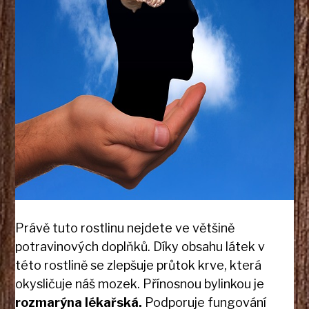
Právě tuto rostlinu nejdete ve většině
potravinových doplňků. Díky obsahu látek v
této rostlině se zlepšuje průtok krve, která
okysličuje náš mozek. Přínosnou bylinkou je
rozmarýna lékařská.
Podporuje fungování