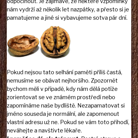
odpočinout. Je zajímavé, že některé vzpomínky
nám vydrží až několik let nazpátky, a přesto si je
pamatujeme a jiné si vybavujeme sotva pár dní.
Pokud nejsou tato selhání paměti příliš častá,
nemusíme se obávat nejhoršího. Zpozornět
bychom měli v případě, kdy nám dělá potíže
zorientovat se ve známém prostředí nebo
zapomínáme naše bydliště. Nezapamatovat si
jméno souseda je normální, ale zapomenout
vlastní adresu už ne. Pokud se vám toto přihodí,
neváhejte a navštivte lékaře.