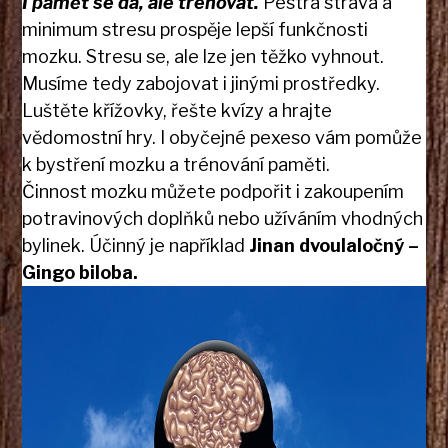
I paměť se dá, ale trénovat.
Pestrá strava a
minimum stresu prospěje lepší funkčnosti
mozku. Stresu se, ale lze jen těžko vyhnout.
Musíme tedy zabojovat i jinými prostředky.
Luštěte křížovky, řešte kvízy a hrajte
vědomostní hry. I obyčejné pexeso vám pomůže
k bystření mozku a trénování paměti.
Činnost mozku můžete podpořit i zakoupením
potravinových doplňků nebo užíváním vhodných
bylinek. Účinný je například
Jinan dvoulaločný –
Gingo biloba.