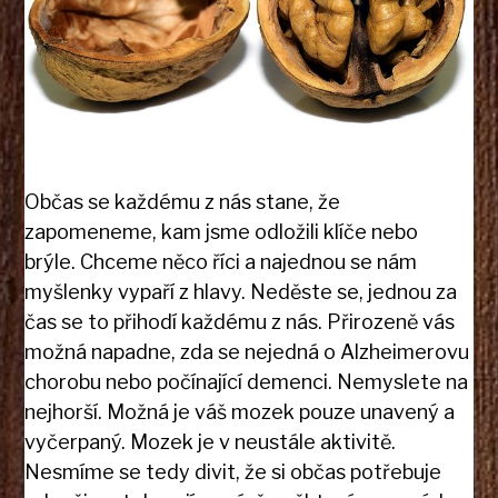
Občas se každému z nás stane, že
zapomeneme, kam jsme odložili klíče nebo
brýle. Chceme něco říci a najednou se nám
myšlenky vypaří z hlavy. Neděste se, jednou za
čas se to přihodí každému z nás. Přirozeně vás
možná napadne, zda se nejedná o Alzheimerovu
chorobu nebo počínající demenci. Nemyslete na
nejhorší. Možná je váš mozek pouze unavený a
vyčerpaný. Mozek je v neustále aktivitě.
Nesmíme se tedy divit, že si občas potřebuje