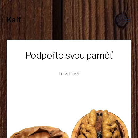
Kalf
Toggl
menu
Podpořte svou paměť
In
Zdraví