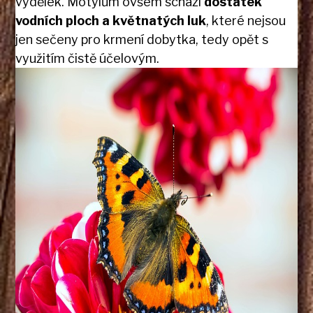
výdělek. Motýlům ovšem schází
dostatek
vodních ploch a květnatých luk
, které nejsou
jen sečeny pro krmení dobytka, tedy opět s
využitím čistě účelovým.