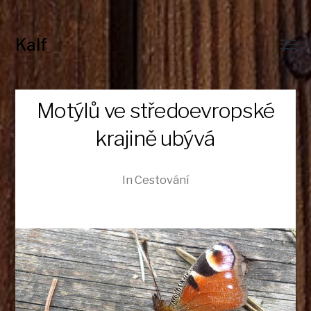
Kalf
Toggl
menu
Motýlů ve středoevropské
krajině ubývá
In
Cestování