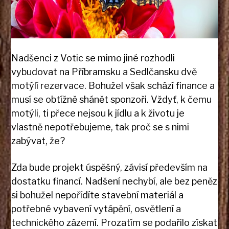
Nadšenci z Votic se mimo jiné rozhodli
vybudovat na Příbramsku a Sedlčansku dvě
motýlí rezervace. Bohužel však schází finance a
musí se obtížně shánět sponzoři. Vždyť, k čemu
motýli, ti přece nejsou k jídlu a k životu je
vlastně nepotřebujeme, tak proč se s nimi
zabývat, že?
Zda bude projekt úspěšný, závisí především na
dostatku financí. Nadšení nechybí, ale bez peněz
si bohužel nepořídíte stavební materiál a
potřebné vybavení vytápění, osvětlení a
technického zázemí. Prozatím se podařilo získat