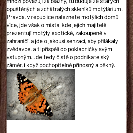
mnozí považují za blázny, tu buduje ze starých
opuštěných a zchátralých skleníků motýlárium
.
Pravda, v republice naleznete motýlích domů
více, jde však o místa, kde jejich majitelé
prezentují motýly exotické, zakoupené v
zahraničí, a jde o jakousi senzaci, aby přilákaly
zvědavce, a ti přispěli do pokladničky svým
vstupným. Jde tedy čistě o podnikatelský
záměr, i když pochopitelně přínosný a pěkný.