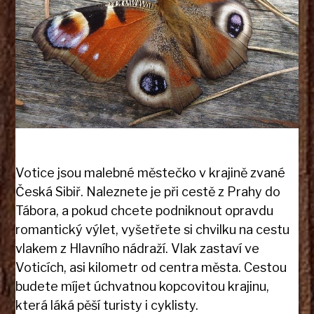
Votice jsou malebné městečko v krajině zvané
Česká Sibiř. Naleznete je při cestě z Prahy do
Tábora, a pokud chcete podniknout opravdu
romantický výlet, vyšetřete si chvilku na cestu
vlakem z Hlavního nádraží. Vlak zastaví ve
Voticích, asi kilometr od centra města. Cestou
budete míjet úchvatnou kopcovitou krajinu,
která láká pěší turisty i cyklisty.