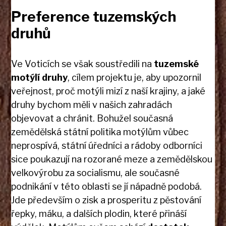
Preference tuzemských
druhů
Ve Voticích se však soustředili na
tuzemské
motýlí druhy
, cílem projektu je, aby upozornil
veřejnost, proč motýli mizí z naší krajiny, a jaké
druhy bychom měli v našich zahradách
objevovat a chránit. Bohužel současná
zemědělská státní politika motýlům vůbec
neprospívá, státní úředníci a rádoby odborníci
sice poukazují na rozorané meze a zemědělskou
velkovýrobu za socialismu, ale současné
podnikání v této oblasti se jí nápadně podobá.
Jde především o zisk a prosperitu z pěstování
řepky, máku, a dalších plodin, které přináší