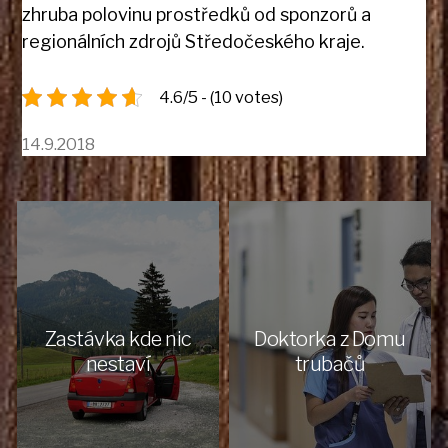
zhruba polovinu prostředků od sponzorů a
regionálních zdrojů Středočeského kraje.
4.6/5 - (10 votes)
14.9.2018
Zastávka kde nic
Doktorka z Domu
nestaví
trubačů